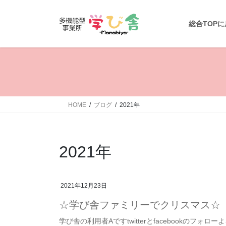
コ
ナ
ン
ビ
総合TOP
テ
ゲ
ン
ー
ツ
シ
へ
ョ
ス
ン
キ
に
ッ
移
HOME
ブログ
2021年
プ
動
2021年
2021年12月23日
☆学び舎ファミリーでクリスマス☆
学び舎の利用者Aですtwitterとfacebookのフォ