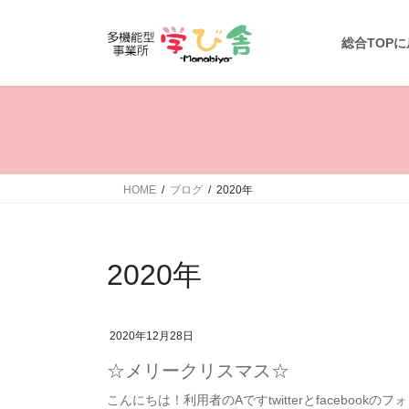
コ
ナ
ン
ビ
総合TOP
テ
ゲ
ン
ー
ツ
シ
へ
ョ
ス
ン
キ
に
ッ
移
HOME
ブログ
2020年
プ
動
2020年
2020年12月28日
☆メリークリスマス☆
こんにちは！利用者のAですtwitterとfacebook